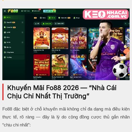
Khuyến Mãi Fo88 2026 — “Nhà Cái
Chịu Chi Nhất Thị Trường”
Fo88 đặc biệt ở chỗ khuyến mãi không chỉ đa dạng mà điều kiện
thực tế, rõ ràng — đây là lý do cộng đồng cược thủ gắn nhãn
“chịu chi nhất”: