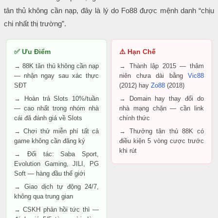
tân thủ không cần nạp, đây là lý do Fo88 được mệnh danh “chịu
chi nhất thị trường”.
✅ Ưu Điểm
⚠️ Hạn Chế
→ 88K tân thủ không cần nạp
→ Thành lập 2015 — thâm
— nhận ngay sau xác thực
niên chưa dài bằng
Vic88
SĐT
(2012) hay
Zo88
(2018)
→ Hoàn trả Slots 10%/tuần
→ Domain hay thay đổi do
— cao nhất trong nhóm nhà
nhà mạng chặn — cần link
cái đã đánh giá về Slots
chính thức
→ Chơi thử miễn phí tất cả
→ Thưởng tân thủ 88K có
game không cần đăng ký
điều kiện 5 vòng cược trước
khi rút
→ Đối tác: Saba Sport,
Evolution Gaming, JILI, PG
Soft — hàng đầu thế giới
→ Giao dịch tự động 24/7,
không qua trung gian
→ CSKH phản hồi tức thì —