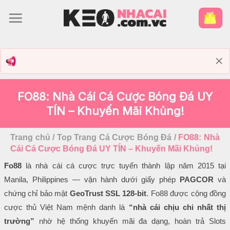
Bỏ
qua
nội
dung
FO88: Nhà Cái Cá Cược Bóng Đá UY
TÍN – Khuyến Mãi Khủng!
Trang chủ
/
Top Trang Cá Cược Bóng Đá
/
FO88: Nhà
Cái Cá Cược Bóng Đá UY TÍN – Khuyến Mãi Khủng!
Fo88
là nhà cái cá cược trực tuyến thành lập năm 2015 tại
Manila, Philippines — vận hành dưới giấy phép
PAGCOR
và
chứng chỉ bảo mật
GeoTrust SSL 128-bit
. Fo88 được cộng đồng
cược thủ Việt Nam mệnh danh là
“nhà cái chịu chi nhất thị
trường”
nhờ hệ thống khuyến mãi đa dạng, hoàn trả Slots