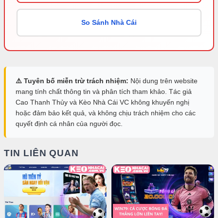
So Sánh Nhà Cái
⚠️ Tuyên bố miễn trừ trách nhiệm:
Nội dung trên website
mang tính chất thông tin và phân tích tham khảo. Tác giả
Cao Thanh Thủy và Kèo Nhà Cái VC không khuyến nghị
hoặc đảm bảo kết quả, và không chịu trách nhiệm cho các
quyết định cá nhân của người đọc.
TIN LIÊN QUAN