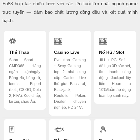
Fo88 hợp tác chiến lược với các tên tuổi lớn nhất ngành game
trực tuyến — đảm bảo chất lượng đồng đều và kết quả minh
bạch:
⚽
🎰
🎰
Thể Thao
Casino Live
Nổ Hũ / Slot
Saba Sport +
Evolution Gaming
JILI + PG Soft —
CMD368. Hàng
+ Sexy Gaming —
đồ họa 3D sắc nét,
ngàn trận/ngày.
top 2 nhà cung
âm thanh sống
Bóng đá, bóng rổ,
cấp Casino Live
động. Jackpot lũy
tennis, Esport
thế giới. Baccarat,
tiến. Hoàn trả
(LoL, CS:GO, Dota
Blackjack,
10%/tuần áp dụng
2, FIFA). Kèo chấp,
Roulette, Poker.
toàn bộ sảnh này.
tài xỉu, châu Âu.
Dealer chuyên
nghiệp, HD 24/7.
🃏
🐟
🎾