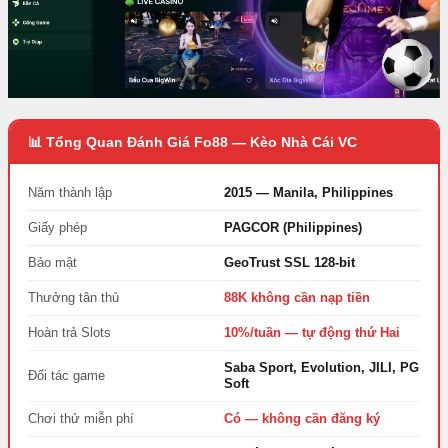
📊 Tổng Quan Đánh Giá Fo88 — Kèo Nhà Cái VC
Năm thành lập
2015 — Manila, Philippines
Giấy phép
PAGCOR (Philippines)
Bảo mật
GeoTrust SSL 128-bit
Thưởng tân thủ
88K không cần nạp tiền
Hoàn trả Slots
10%/tuần — tự động thứ Hai
Saba Sport, Evolution, JILI, PG
Đối tác game
Soft
Chơi thử miễn phí
Có — không cần đăng ký