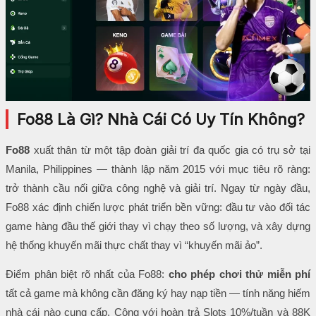
Fo88 Là Gì? Nhà Cái Có Uy Tín Không?
Fo88
xuất thân từ một tập đoàn giải trí đa quốc gia có trụ sở tại
Manila, Philippines — thành lập năm 2015 với mục tiêu rõ ràng:
trở thành cầu nối giữa công nghệ và giải trí. Ngay từ ngày đầu,
Fo88 xác định chiến lược phát triển bền vững: đầu tư vào đối tác
game hàng đầu thế giới thay vì chạy theo số lượng, và xây dựng
hệ thống khuyến mãi thực chất thay vì “khuyến mãi ảo”.
Điểm phân biệt rõ nhất của Fo88:
cho phép chơi thử miễn phí
tất cả game mà không cần đăng ký hay nạp tiền — tính năng hiếm
nhà cái nào cung cấp. Cộng với hoàn trả Slots 10%/tuần và 88K