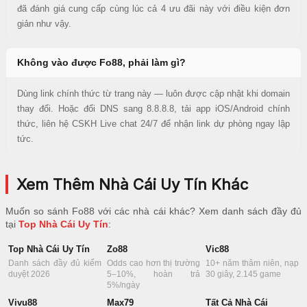
đã đánh giá cung cấp cùng lúc cả 4 ưu đãi này với điều kiện đơn
giản như vậy.
Không vào được Fo88, phải làm gì?
Dùng link chính thức từ trang này — luôn được cập nhật khi domain
thay đổi. Hoặc đổi DNS sang 8.8.8.8, tải app iOS/Android chính
thức, liên hệ CSKH Live chat 24/7 để nhận link dự phòng ngay lập
tức.
Xem Thêm Nhà Cái Uy Tín Khác
Muốn so sánh Fo88 với các nhà cái khác? Xem danh sách đầy đủ
tại
Top Nhà Cái Uy Tín
:
Top Nhà Cái Uy Tín
Zo88
Vic88
Danh sách đầy đủ kiểm
Odds cao hơn thị trường
10+ năm thâm niên, nạp
duyệt 2026
5–10%, hoàn trả
30 giây, 2.145 game
5%/ngày
Vivu88
Max79
Tất Cả Nhà Cái