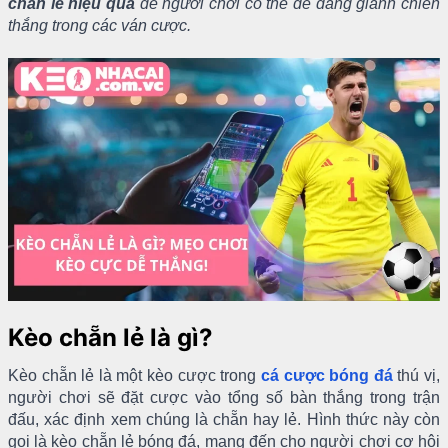
chẳn lẻ hiệu quả
để người chơi có thể dễ dàng giành chiến
thắng trong các ván cược.
Kèo chẵn lẻ là gì?
Kèo chẵn lẻ là một kèo cược trong
cá cược bóng đá
thú vị,
người chơi sẽ đặt cược vào tổng số bàn thắng trong trận
đấu, xác định xem chúng là chẵn hay lẻ. Hình thức này còn
gọi là kèo chẵn lẻ bóng đá, mang đến cho người chơi cơ hội