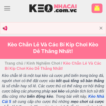
Bỏ
qua
nội
dung
Kèo Chẵn Lẻ Và Các Bí Kíp Chơi Kèo
Dễ Thắng Nhất!
Trang chủ
/
Kinh Nghiệm Chơi
/
Kèo Chẵn Lẻ Và Các
Bí Kíp Chơi Kèo Dễ Thắng Nhất!
Kèo chẵn lẻ là một loại kèo cá cược phổ biến trong bóng đá,
người chơi có thể đặt cược vào
kết quả tổng số bàn thắng
là số chẵn hay số lẻ. Các cược thủ có thể nâng cơ hội thắng
cược bằng các phương pháp
soi kèo
và phân tích lịch sử đối
đầu cũng như
biến động kèo
. Trong bài viết này,
Kèo Nhà
Cái 5
sẽ cung cấp cho cược thủ những
mẹo chơi cá cược