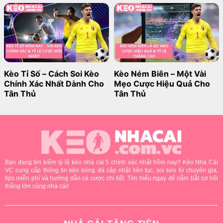
Kèo Tỉ Số – Cách Soi Kèo
Kèo Ném Biên – Một Vài
Chính Xác Nhất Dành Cho
Mẹo Cược Hiệu Quả Cho
Tân Thủ
Tân Thủ
Bạn đang tìm kiếm tỷ lệ kèo nhà cái 5 chính xác nhất hôm nay? Kèo Nhà Cái
VC cung cấp thông tin kèo bóng đá cập nhật liên tục, soi kèo từ chuyên gia,
tips miễn phí và hướng dẫn cá cược chi tiết. Tìm hiểu ngay để nắm bắt cơ hội
thắng lớn cùng nhà cái!