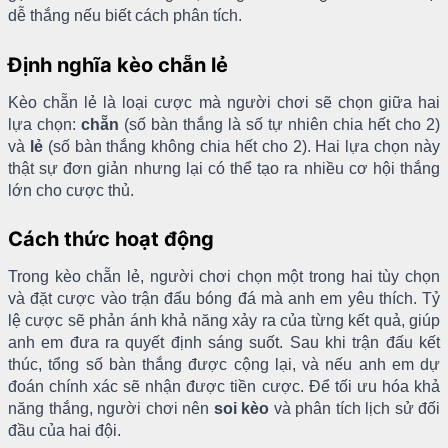
dễ thắng nếu biết cách phân tích.
Định nghĩa kèo chẵn lẻ
Kèo chẵn lẻ là loại cược mà người chơi sẽ chọn giữa hai
lựa chọn:
chẵn
(số bàn thắng là số tự nhiên chia hết cho 2)
và
lẻ
(số bàn thắng không chia hết cho 2). Hai lựa chọn này
thật sự đơn giản nhưng lại có thể tạo ra nhiều cơ hội thắng
lớn cho cược thủ.
Cách thức hoạt động
Trong kèo chẵn lẻ, người chơi chọn một trong hai tùy chọn
và đặt cược vào trận đấu bóng đá mà anh em yêu thích. Tỷ
lệ cược sẽ phản ánh khả năng xảy ra của từng kết quả, giúp
anh em đưa ra quyết định sáng suốt. Sau khi trận đấu kết
thúc, tổng số bàn thắng được cộng lại, và nếu anh em dự
đoán chính xác sẽ nhận được tiền cược. Để tối ưu hóa khả
năng thắng, người chơi nên
soi kèo
và phân tích lịch sử đối
đầu của hai đội.