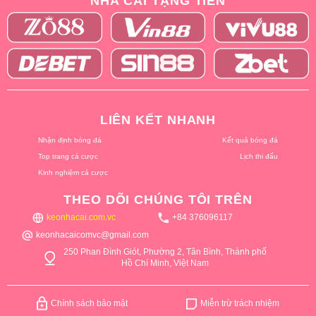
NHÀ CÁI TẶNG TIỀN
LIÊN KẾT NHANH
Nhận định bóng đá
Kết quả bóng đá
Top trang cá cược
Lịch thi đấu
Kinh nghiệm cá cược
THEO DÕI CHÚNG TÔI TRÊN
keonhacai.com.vc
+84 376096117
keonhacaicomvc@gmail.com
250 Phan Đình Giót, Phường 2, Tân Bình, Thành phố
Hồ Chí Minh, Việt Nam
Chính sách bảo mật
Miễn trừ trách nhiệm