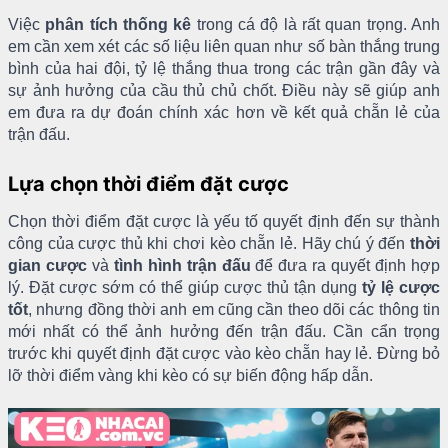
Việc
phân tích thống kê
trong cá độ là rất quan trọng. Anh
em cần xem xét các số liệu liên quan như số bàn thắng trung
bình của hai đội, tỷ lệ thắng thua trong các trận gần đây và
sự ảnh hưởng của cầu thủ chủ chốt. Điều này sẽ giúp anh
em đưa ra dự đoán chính xác hơn về kết quả chẵn lẻ của
trận đấu.
Lựa chọn thời điểm đặt cược
Chọn thời điểm đặt cược là yếu tố quyết định đến sự thành
công của cược thủ khi chơi kèo chẵn lẻ. Hãy chú ý đến
thời
gian cược
và
tình hình trận đấu
để đưa ra quyết định hợp
lý. Đặt cược sớm có thể giúp cược thủ tận dụng
tỷ lệ cược
tốt
, nhưng đồng thời anh em cũng cần theo dõi các thông tin
mới nhất có thể ảnh hưởng đến trận đấu. Cần cẩn trọng
trước khi quyết định đặt cược vào kèo chẵn hay lẻ. Đừng bỏ
lỡ thời điểm vàng khi kèo có sự biến động hấp dẫn.