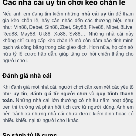
Các nhà cái uy tín chơi kèo chẵn lẻ
Nếu anh em đang tìm kiếm những
nhà cái uy tín
để tham
gia kèo chẵn lẻ, hãy cân nhắc đến các thương hiệu như
như: Vin88, Debet, Sin88, Zbet, Sky88, Five88, Mibet, 8Live,
Red88, May88, Uk88, Xo88, Sv88…. Những nhà cái này
không chỉ cung cấp kèo chẵn lẻ mà còn đảm bảo tính minh
bạch và công bằng trong các giao dịch. Hơn nữa, họ còn sở
hữu tỷ lệ cược hấp dẫn, giúp tăng cơ hội chiến thắng cho
người chơi.
Đánh giá nhà cái
Khi đánh giá một nhà cái, người chơi cần xem xét các yếu tố
như
uy tín
,
đánh giá từ người chơi
và
quy trình thanh
toán
. Những nhà cái lớn thường có nhiều năm hoạt động
trên thị trường và phản hồi tích cực từ người dùng. Anh em
nên tránh xa những nhà cái chưa được kiểm định hoặc có
nhiều khiếu nại từ người chơi khác.
So sánh tỷ lệ cược