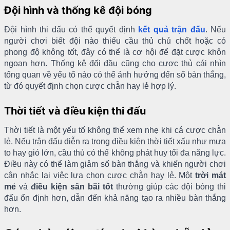
Đội hình và thống kê đội bóng
Đội hình thi đấu có thể quyết định
kết quả trận đấu
. Nếu
người chơi biết đội nào thiếu cầu thủ chủ chốt hoặc có
phong độ không tốt, đây có thể là cơ hội để đặt cược khôn
ngoan hơn. Thống kê đối đầu cũng cho cược thủ cái nhìn
tổng quan về yếu tố nào có thể ảnh hưởng đến số bàn thắng,
từ đó quyết định chọn cược chẵn hay lẻ hợp lý.
Thời tiết và điều kiện thi đấu
Thời tiết là một yếu tố không thể xem nhẹ khi cá cược chẵn
lẻ. Nếu trận đấu diễn ra trong điều kiện thời tiết xấu như mưa
to hay gió lớn, cầu thủ có thể không phát huy tối đa năng lực.
Điều này có thể làm giảm số bàn thắng và khiến người chơi
cân nhắc lại việc lựa chọn cược chẵn hay lẻ. Một
trời mát
mẻ
và
điều kiện sân bãi tốt
thường giúp các đội bóng thi
đấu ổn định hơn, dẫn đến khả năng tạo ra nhiều bàn thắng
hơn.